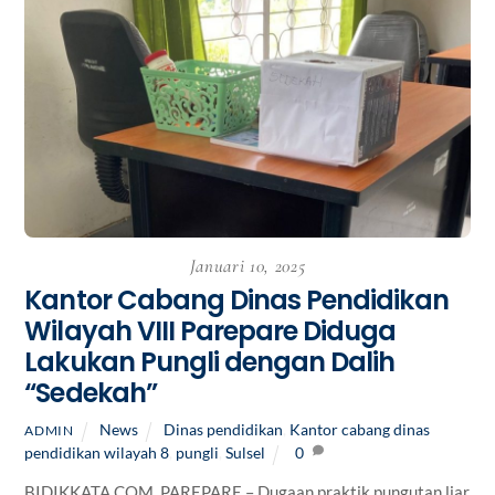
Januari 10, 2025
Kantor Cabang Dinas Pendidikan
Wilayah VIII Parepare Diduga
Lakukan Pungli dengan Dalih
“Sedekah”
News
Dinas pendidikan
,
Kantor cabang dinas
ADMIN
pendidikan wilayah 8
,
pungli
,
Sulsel
0
BIDIKKATA.COM, PAREPARE – Dugaan praktik pungutan liar