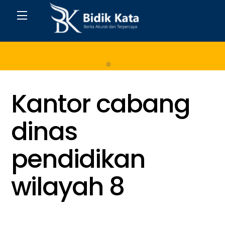
Skip
Menu
to
content
Home
Kantor cabang
dinas
pendidikan
wilayah 8