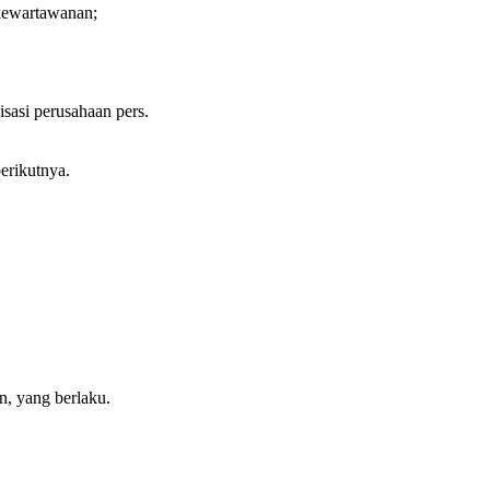
 kewartawanan;
isasi perusahaan pers.
erikutnya.
n, yang berlaku.