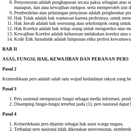
Penyensoran adalah penghapusan secara paksa sebagian atau sel
manapun, dan atau kewajiban melapor, serta memperoleh izin da
Pembredelan atau pelarangan penyiaran adalah penghentian pe
Hak Tolak adalah hak wartawan karena profesinya, untuk menol
Hak Jawab adalah hak seseorang atau sekelompok orang untuk
Hak Koreksi adalah hak setiap orang untuk mengoreksi atau mem
Kewajiban Koreksi adalah keharusan melakukan koreksi atau rala
Kode Etik Jurnalistik adalah himpunan etika profesi kewartawa
BAB II
ASAS, FUNGSI, HAK, KEWAJIBAN DAN PERANAN PERS
Pasal 2
Kemerdekaan pers adalah salah satu wujud kedaulatan rakyat yang be
Pasal 3
Pers nasional mempunyai fungsi sebagai media informasi, pendid
Disamping fungsi-fungsi tersebut pada (1), pers nasional dapa
Pasal 4
Kemerdekaan pers dijamin sebagai hak asasi warga negara.
Terhadap pers nasional tidak dikenakan penyensoran, pembrede