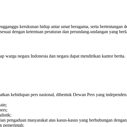
ngganggu kerukunan hidup antar umat beragama, serta bertentangan de
ya sesuai dengan ketentuan peraturan dan perundang-undangan yang berl
p warga negara Indonesia dan negara dapat mendirikan kantor berita.
kan kehidupan pers nasional, dibentuk Dewan Pers yang independen
ain;
ers;
istik;
an pengaduan masyarakat atas kasus-kasus yang berhubungan dengan 
n pemerintah;