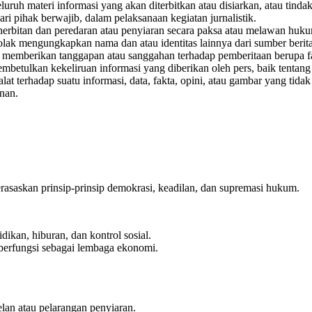
uruh materi informasi yang akan diterbitkan atau disiarkan, atau tinda
ri pihak berwajib, dalam pelaksanaan kegiatan jurnalistik.
nerbitan dan peredaran atau penyiaran secara paksa atau melawan huk
ak mengungkapkan nama dan atau identitas lainnya dari sumber berita
 memberikan tanggapan atau sanggahan terhadap pemberitaan berupa 
betulkan kekeliruan informasi yang diberikan oleh pers, baik tentang
t terhadap suatu informasi, data, fakta, opini, atau gambar yang tidak
nan.
rasaskan prinsip-prinsip demokrasi, keadilan, dan supremasi hukum.
ikan, hiburan, dan kontrol sosial.
t berfungsi sebagai lembaga ekonomi.
lan atau pelarangan penyiaran.