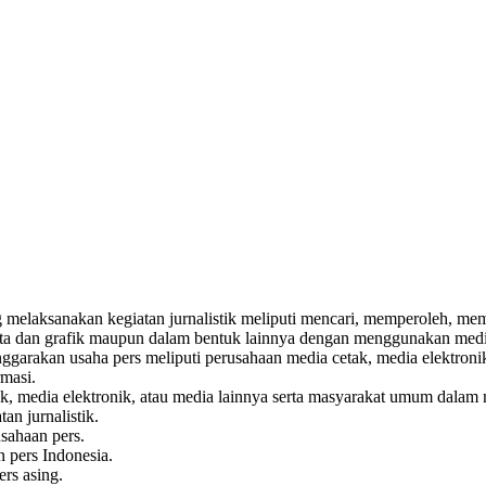
 melaksanakan kegiatan jurnalistik meliputi mencari, memperoleh, m
data dan grafik maupun dalam bentuk lainnya dengan menggunakan media c
arakan usaha pers meliputi perusahaan media cetak, media elektronik, 
masi.
ak, media elektronik, atau media lainnya serta masyarakat umum dalam
an jurnalistik.
usahaan pers.
n pers Indonesia.
rs asing.