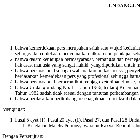
UNDANG-UN
bahwa kemerdekaan pers merupakan salah satu wujud kedaulata
sehingga kemerdekaan mengeluarkan pikiran dan pendapat se
bahwa dalam kehidupan bermasyarakat, berbangsa dan bernega
hak asasi manusia yang sangat hakiki, yang diperlukan untu
bahwa pers nasional sebagai wahana komunikasi massa, penyeba
berdasarkan kemerdekaan pers yang profesional sehingga haru
bahwa pers nasional berperan ikut menjaga ketertiban dunia ya
bahwa Undang-undang No. 11 Tahun 1966, tentang Ketentuan
Tahun 1982 sudah tidak sesuai dengan tuntutan perkembangan
bahwa berdasarkan pertimbangan sebagaimana dimaksud dalam hu
Mengingat:
Pasal 5 ayat (1), Pasal 20 ayat (1), Pasal 27, dan Pasal 28 U
Ketetapan Majelis Permusyawaratan Rakyat Republik I
Dengan Persetujuan: