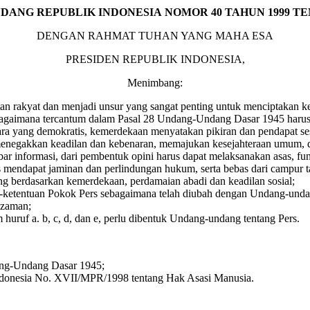
DANG REPUBLIK INDONESIA
NOMOR 40 TAHUN 1999
TE
DENGAN RAHMAT TUHAN YANG MAHA ESA
PRESIDEN REPUBLIK INDONESIA,
Menimbang:
n rakyat dan menjadi unsur yang sangat penting untuk menciptakan k
bagaimana tercantum dalam Pasal 28 Undang-Undang Dasar 1945 harus
ra yang demokratis, kemerdekaan menyatakan pikiran dan pendapat se
k menegakkan keadilan dan kebenaran, memajukan kesejahteraan umum,
r informasi, dari pembentuk opini harus dapat melaksanakan asas, fu
s mendapat jaminan dan perlindungan hukum, serta bebas dari campur 
ng berdasarkan kemerdekaan, perdamaian abadi dan keadilan sosial;
-ketentuan Pokok Pers sebagaimana telah diubah dengan Undang-und
 zaman;
ruf a. b, c, d, dan e, perlu dibentuk Undang-undang tentang Pers.
ndang-Undang Dasar 1945;
ndonesia No. XVII/MPR/1998 tentang Hak Asasi Manusia.