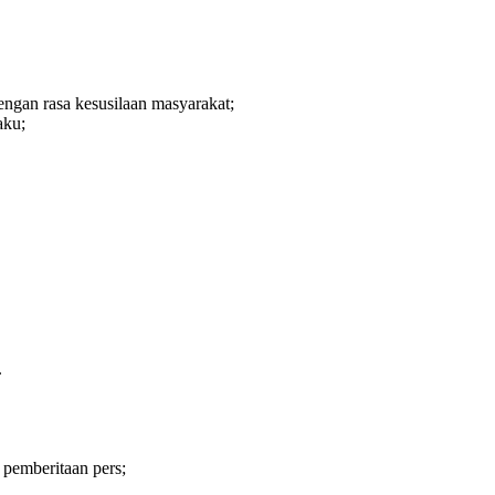
ngan rasa kesusilaan masyarakat;
aku;
.
pemberitaan pers;