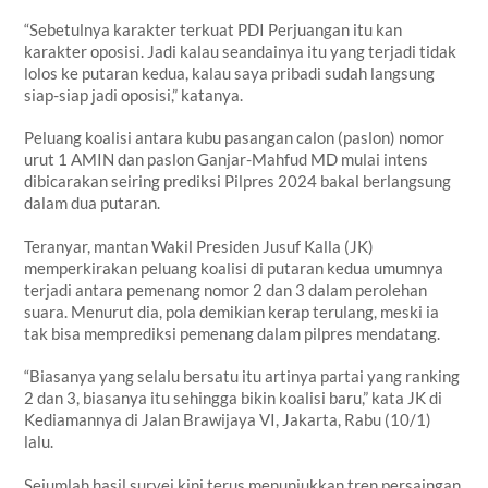
“Sebetulnya karakter terkuat PDI Perjuangan itu kan
karakter oposisi. Jadi kalau seandainya itu yang terjadi tidak
lolos ke putaran kedua, kalau saya pribadi sudah langsung
siap-siap jadi oposisi,” katanya.
Peluang koalisi antara kubu pasangan calon (paslon) nomor
urut 1 AMIN dan paslon Ganjar-Mahfud MD mulai intens
dibicarakan seiring prediksi Pilpres 2024 bakal berlangsung
dalam dua putaran.
Teranyar, mantan Wakil Presiden Jusuf Kalla (JK)
memperkirakan peluang koalisi di putaran kedua umumnya
terjadi antara pemenang nomor 2 dan 3 dalam perolehan
suara. Menurut dia, pola demikian kerap terulang, meski ia
tak bisa memprediksi pemenang dalam pilpres mendatang.
“Biasanya yang selalu bersatu itu artinya partai yang ranking
2 dan 3, biasanya itu sehingga bikin koalisi baru,” kata JK di
Kediamannya di Jalan Brawijaya VI, Jakarta, Rabu (10/1)
lalu.
Sejumlah hasil survei kini terus menunjukkan tren persaingan