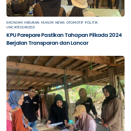
EKONOMI
,
HIBURAN
,
HUKUM
,
NEWS
,
OTOMOTIF
,
POLITIK
,
UNCATEGORIZED
KPU Parepare Pastikan Tahapan Pilkada 2024
Berjalan Transparan dan Lancar