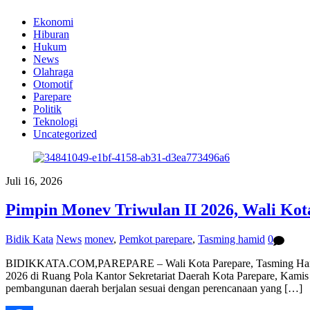
Ekonomi
Hiburan
Hukum
News
Olahraga
Otomotif
Parepare
Politik
Teknologi
Uncategorized
Juli 16, 2026
Pimpin Monev Triwulan II 2026, Wali Kot
Bidik Kata
News
monev
,
Pemkot parepare
,
Tasming hamid
0
BIDIKKATA.COM,PAREPARE – Wali Kota Parepare, Tasming Hamid, 
2026 di Ruang Pola Kantor Sekretariat Daerah Kota Parepare, Kamis (
pembangunan daerah berjalan sesuai dengan perencanaan yang […]