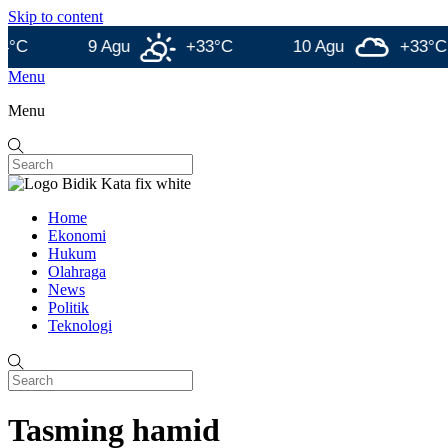
Skip to content
9 Agu
+33°C
10 Agu
+33°C
Menu
Menu
Home
Ekonomi
Hukum
Olahraga
News
Politik
Teknologi
Tasming hamid