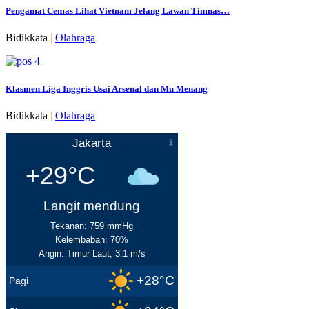
Pengamat Cemas Lihat Vietnam Jelang Lawan Timnas…
Bidikkata
|
Olahraga
Klasmen Liga Inggris Usai Arsenal dan Mu Menang
Bidikkata
|
Olahraga
Jakarta
+29°C
Langit mendung
Tekanan: 759 mmHg
Kelembaban: 70%
Angin: Timur Laut, 3.1 m/s
+28°C
Pagi