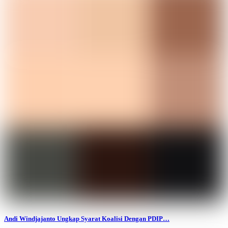
Andi Windjajanto Ungkap Syarat Koalisi Dengan PDIP…