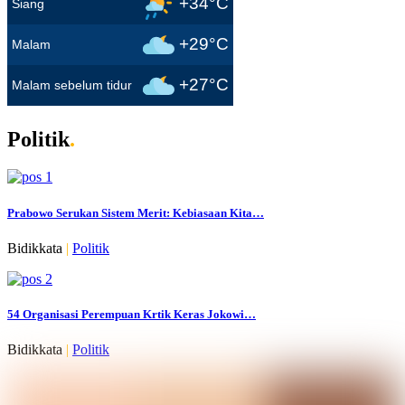
+34°C
Siang
+29°C
Malam
+27°C
Malam sebelum tidur
Politik
.
Prabowo Serukan Sistem Merit: Kebiasaan Kita…
Bidikkata
|
Politik
54 Organisasi Perempuan Krtik Keras Jokowi…
Bidikkata
|
Politik