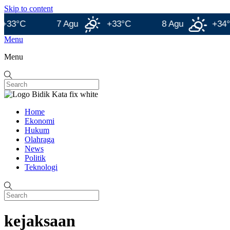
Skip to content
C
7 Agu
+33°C
8 Agu
+34°C
Menu
Menu
Home
Ekonomi
Hukum
Olahraga
News
Politik
Teknologi
kejaksaan