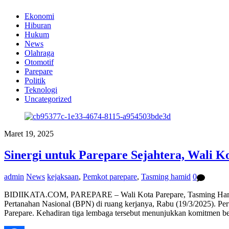
Ekonomi
Hiburan
Hukum
News
Olahraga
Otomotif
Parepare
Politik
Teknologi
Uncategorized
Maret 19, 2025
Sinergi untuk Parepare Sejahtera, Wali K
admin
News
kejaksaan
,
Pemkot parepare
,
Tasming hamid
0
BIDIIKATA.COM, PAREPARE – Wali Kota Parepare, Tasming Hamid, 
Pertanahan Nasional (BPN) di ruang kerjanya, Rabu (19/3/2025). Per
Parepare. Kehadiran tiga lembaga tersebut menunjukkan komitmen 