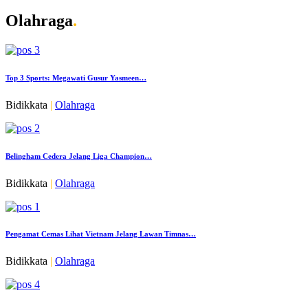
Olahraga
.
Top 3 Sports: Megawati Gusur Yasmeen…
Bidikkata
|
Olahraga
Belingham Cedera Jelang Liga Champion…
Bidikkata
|
Olahraga
Pengamat Cemas Lihat Vietnam Jelang Lawan Timnas…
Bidikkata
|
Olahraga