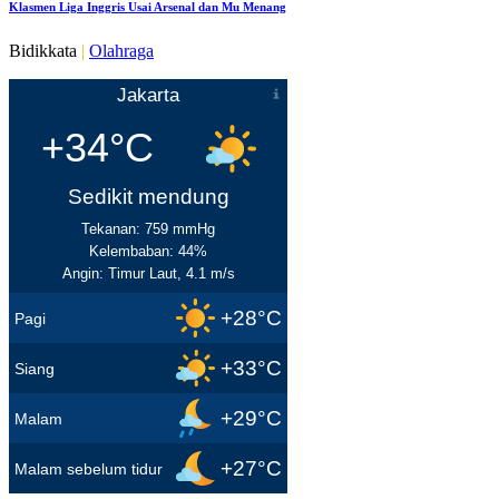
Klasmen Liga Inggris Usai Arsenal dan Mu Menang
Bidikkata
|
Olahraga
Jakarta
+34°C
Sedikit mendung
Tekanan: 759 mmHg
Kelembaban: 44%
Angin: Timur Laut, 4.1 m/s
+28°C
Pagi
+33°C
Siang
+29°C
Malam
+27°C
Malam sebelum tidur