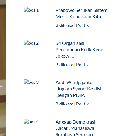
Prabowo Serukan Sistem
Merit: Kebiasaan Kita…
Bidikkata
|
Politik
54 Organisasi
Perempuan Krtik Keras
Jokowi…
Bidikkata
|
Politik
Andi Windjajanto
Ungkap Syarat Koalisi
Dengan PDIP…
Bidikkata
|
Politik
Anggap Demokrasi
Cacat , Mahasiswa
Surabaya Serukan…