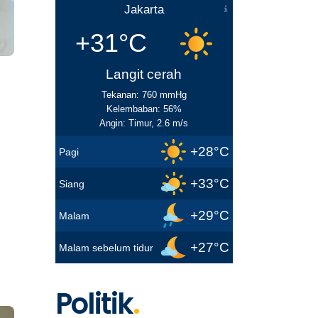
Jakarta
+31°C
Langit cerah
Tekanan: 760 mmHg
Kelembaban: 56%
Angin: Timur, 2.6 m/s
+28°C
Pagi
+33°C
Siang
+29°C
Malam
+27°C
Malam sebelum tidur
Politik
.