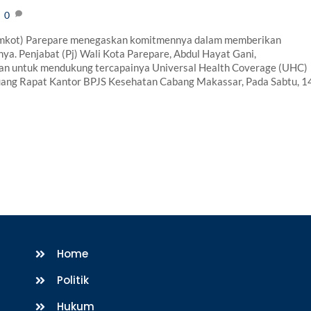
0
kot) Parepare menegaskan komitmennya dalam memberikan
a. Penjabat (Pj) Wali Kota Parepare, Abdul Hayat Gani,
n untuk mendukung tercapainya Universal Health Coverage (UHC)
uang Rapat Kantor BPJS Kesehatan Cabang Makassar, Pada Sabtu, 1
Home
Politik
Hukum