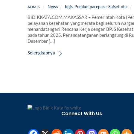
News
bpjs
,
Pemkot parepare
,
Sulsel
,
uhc
ADMIN
BIDIKKATA.COM,MAKASSAR – Pemerintah Kota (Pem
pelayanan kesehatan yang merata bagi seluruh wargany
menandatangani Rencana Kerja dengan BPJS Kesehata
pada tahun 2025. Penandatanganan berlangsung di R
Desember […]
Selengkapnya
Connect With Us