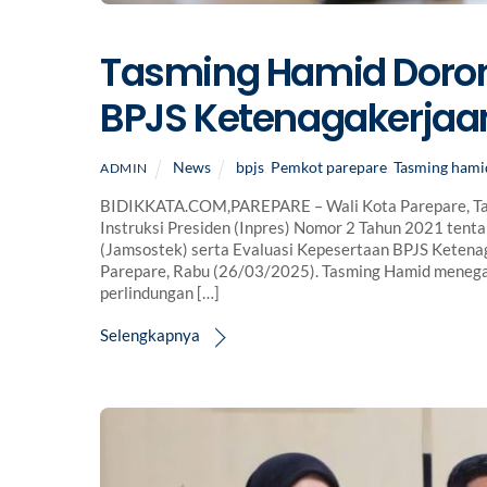
Tasming Hamid Doron
BPJS Ketenagakerjaan
News
bpjs
,
Pemkot parepare
,
Tasming hami
ADMIN
BIDIKKATA.COM,PAREPARE – Wali Kota Parepare, Tas
Instruksi Presiden (Inpres) Nomor 2 Tahun 2021 tent
(Jamsostek) serta Evaluasi Kepesertaan BPJS Ketenag
Parepare, Rabu (26/03/2025). Tasming Hamid meneg
perlindungan […]
Selengkapnya