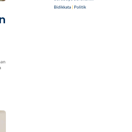
Bidikkata
|
Politik
n
aan
a