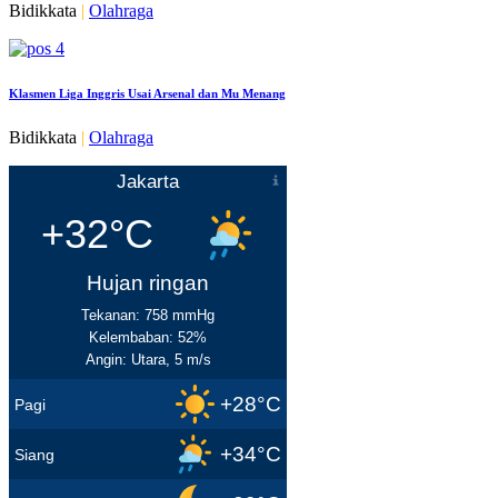
Bidikkata
|
Olahraga
Klasmen Liga Inggris Usai Arsenal dan Mu Menang
Bidikkata
|
Olahraga
Jakarta
+32°C
Hujan ringan
Tekanan: 758 mmHg
Kelembaban: 52%
Angin: Utara, 5 m/s
+28°C
Pagi
+34°C
Siang