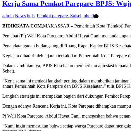
Kerja Sama Pemkot Parepare-BPJS: Wuju
admin
News
bpjs
,
Pemkot parepare
,
Sulsel
,
uhc
0
BIDIKKATA.COM,
MAKASSAR – Pemerintah Kota (Pemkot) Parepa
Penjabat (Pj) Wali Kota Parepare, Abdul Hayat Gani, menandatang
Penandatanganan berlangsung di Ruang Rapat Kantor BPJS Kesehat
Kegiatan dihadiri oleh jajaran terkait dari Pemerintah Kota Parepare
Dalam sambutannya, BPJS Kesehatan memberikan apresiasi kepada P
Sehat).
“Kerja sama ini menjadi langkah penting dalam memberikan jaminan k
antara Pemerintah Kota Parepare dan BPJS Kesehatan,” tulis BPJS K
Langkah strategis ini merupakan bagian dari dukungan Pemkot Parepa
Dengan adanya Rencana Kerja ini, Kota Parepare diharapkan mampu t
Pj Wali Kota Parepare, Abdul Hayat Gani, menegaskan bahwa penandat
“Kami ingin memastikan bahwa setiap warga Parepare dapat mengakses