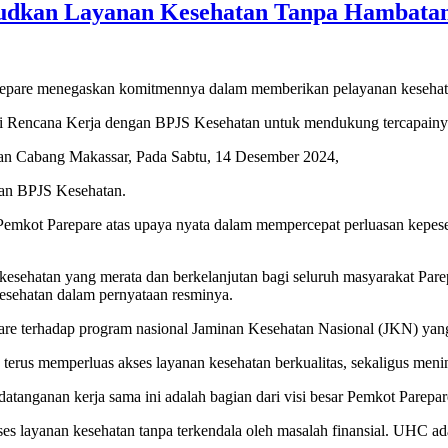
dkan Layanan Kesehatan Tanpa Hambatan 
re menegaskan komitmennya dalam memberikan pelayanan kesehatan
ani Rencana Kerja dengan BPJS Kesehatan untuk mendukung tercapain
an Cabang Makassar, Pada Sabtu, 14 Desember 2024,
 dan BPJS Kesehatan.
emkot Parepare atas upaya nyata dalam mempercepat perluasan kepes
esehatan yang merata dan berkelanjutan bagi seluruh masyarakat Pare
esehatan dalam pernyataan resminya.
re terhadap program nasional Jaminan Kesehatan Nasional (JKN) yang 
erus memperluas akses layanan kesehatan berkualitas, sekaligus meni
anganan kerja sama ini adalah bagian dari visi besar Pemkot Parepare
 layanan kesehatan tanpa terkendala oleh masalah finansial. UHC ada