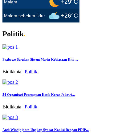
+29°C
Malam
+26°C
Malam sebelum tidur
Politik
.
Prabowo Serukan Sistem Merit: Kebiasaan Kita…
Bidikkata
|
Politik
54 Organisasi Perempuan Krtik Keras Jokowi…
Bidikkata
|
Politik
Andi Windjajanto Ungkap Syarat Koalisi Dengan PDIP…