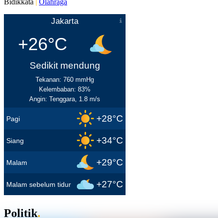
Bidikkata
|
Olahraga
Jakarta
+26°C
Sedikit mendung
Tekanan: 760 mmHg
Kelembaban: 83%
Angin: Tenggara, 1.8 m/s
+28°C
Pagi
+34°C
Siang
+29°C
Malam
+27°C
Malam sebelum tidur
Politik
.