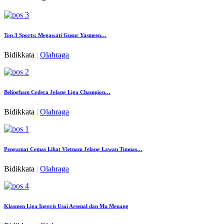
Top 3 Sports: Megawati Gusur Yasmeen…
Bidikkata
|
Olahraga
Belingham Cedera Jelang Liga Champion…
Bidikkata
|
Olahraga
Pengamat Cemas Lihat Vietnam Jelang Lawan Timnas…
Bidikkata
|
Olahraga
Klasmen Liga Inggris Usai Arsenal dan Mu Menang