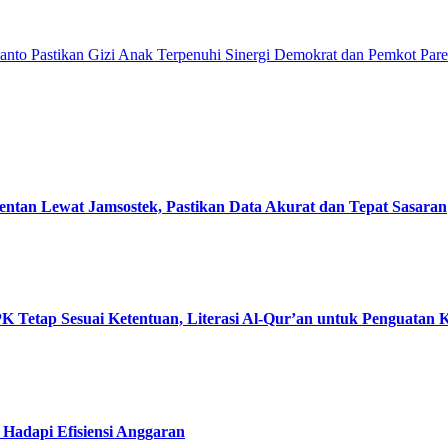
anto Pastikan Gizi Anak Terpenuhi
Sinergi Demokrat dan Pemkot Parep
entan Lewat Jamsostek, Pastikan Data Akurat dan Tepat Sasaran
K Tetap Sesuai Ketentuan, Literasi Al-Qur’an untuk Penguatan
 Hadapi Efisiensi Anggaran