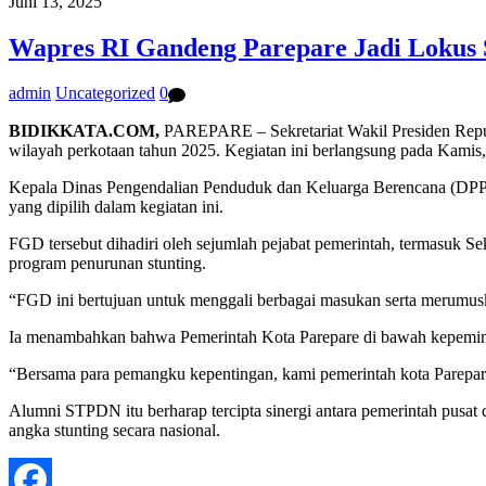
Juni 13, 2025
Wapres RI Gandeng Parepare Jadi Lokus S
admin
Uncategorized
0
BIDIKKATA.COM,
PAREPARE – Sekretariat Wakil Presiden Repub
wilayah perkotaan tahun 2025. Kegiatan ini berlangsung pada Kamis, 
Kepala Dinas Pengendalian Penduduk dan Keluarga Berencana (DPPKB
yang dipilih dalam kegiatan ini.
FGD tersebut dihadiri oleh sejumlah pejabat pemerintah, termasuk Se
program penurunan stunting.
“FGD ini bertujuan untuk menggali berbagai masukan serta merumuska
Ia menambahkan bahwa Pemerintah Kota Parepare di bawah kepemi
“Bersama para pemangku kepentingan, kami pemerintah kota Parepar
Alumni STPDN itu berharap tercipta sinergi antara pemerintah pusat 
angka stunting secara nasional.