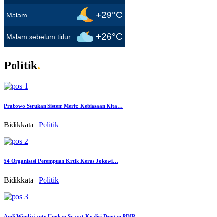
+29°C
Malam
+26°C
Malam sebelum tidur
Politik
.
Prabowo Serukan Sistem Merit: Kebiasaan Kita…
Bidikkata
|
Politik
54 Organisasi Perempuan Krtik Keras Jokowi…
Bidikkata
|
Politik
Andi Windjajanto Ungkap Syarat Koalisi Dengan PDIP…