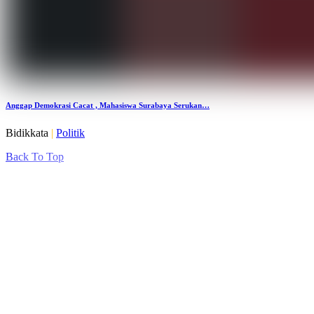
Anggap Demokrasi Cacat , Mahasiswa Surabaya Serukan…
Bidikkata
|
Politik
Back To Top