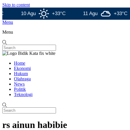
Skip to content
10 Agu
+33°C
11 Agu
+33°C
Menu
Menu
Home
Ekonomi
Hukum
Olahraga
News
Politik
Teknologi
rs ainun habibie