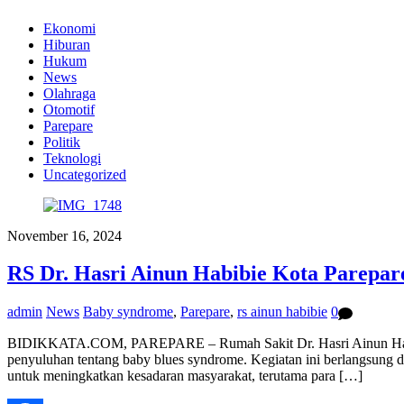
Ekonomi
Hiburan
Hukum
News
Olahraga
Otomotif
Parepare
Politik
Teknologi
Uncategorized
November 16, 2024
RS Dr. Hasri Ainun Habibie Kota Parepa
admin
News
Baby syndrome
,
Parepare
,
rs ainun habibie
0
BIDIKKATA.COM, PAREPARE – Rumah Sakit Dr. Hasri Ainun Habibi
penyuluhan tentang baby blues syndrome. Kegiatan ini berlangsung di
untuk meningkatkan kesadaran masyarakat, terutama para […]