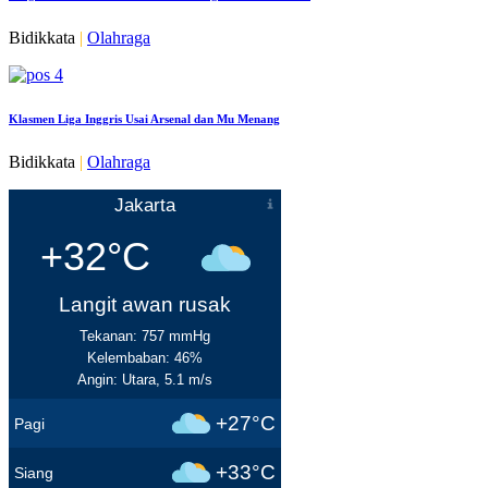
Bidikkata
|
Olahraga
Klasmen Liga Inggris Usai Arsenal dan Mu Menang
Bidikkata
|
Olahraga
Jakarta
+32°C
Langit awan rusak
Tekanan: 757 mmHg
Kelembaban: 46%
Angin: Utara, 5.1 m/s
+27°C
Pagi
+33°C
Siang