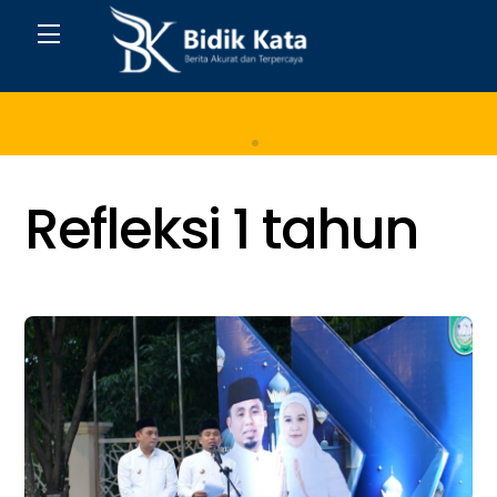
Skip
Menu
to
content
Home
Refleksi 1 tahun