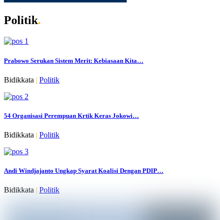
Politik
.
Prabowo Serukan Sistem Merit: Kebiasaan Kita…
Bidikkata
|
Politik
54 Organisasi Perempuan Krtik Keras Jokowi…
Bidikkata
|
Politik
Andi Windjajanto Ungkap Syarat Koalisi Dengan PDIP…
Bidikkata
|
Politik