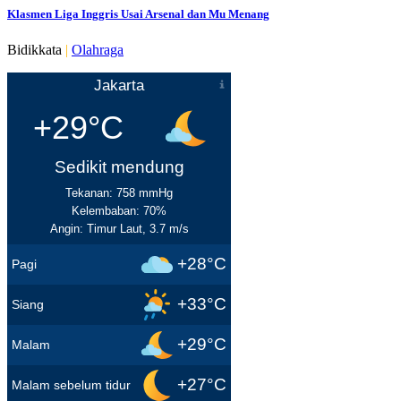
Klasmen Liga Inggris Usai Arsenal dan Mu Menang
Bidikkata
|
Olahraga
Jakarta
+29°C
Sedikit mendung
Tekanan: 758 mmHg
Kelembaban: 70%
Angin: Timur Laut, 3.7 m/s
+28°C
Pagi
+33°C
Siang
+29°C
Malam
+27°C
Malam sebelum tidur