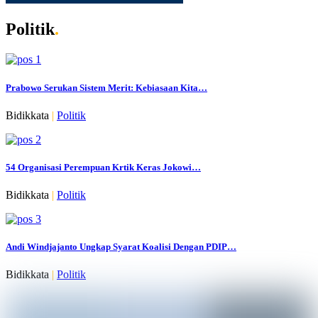
Politik
.
Prabowo Serukan Sistem Merit: Kebiasaan Kita…
Bidikkata
|
Politik
54 Organisasi Perempuan Krtik Keras Jokowi…
Bidikkata
|
Politik
Andi Windjajanto Ungkap Syarat Koalisi Dengan PDIP…
Bidikkata
|
Politik