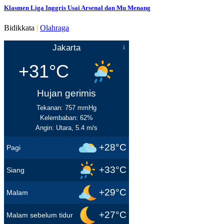
Klasmen Liga Inggris Usai Arsenal dan Mu Menang
Bidikkata
|
Olahraga
Jakarta
+31°C
Hujan gerimis
Tekanan: 757 mmHg
Kelembaban: 62%
Angin: Utara, 5.4 m/s
+28°C
Pagi
+33°C
Siang
+29°C
Malam
+27°C
Malam sebelum tidur