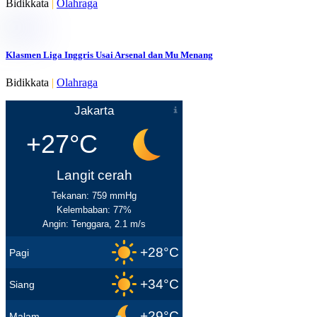
Bidikkata
|
Olahraga
Klasmen Liga Inggris Usai Arsenal dan Mu Menang
Bidikkata
|
Olahraga
Jakarta
+27°C
Langit cerah
Tekanan: 759 mmHg
Kelembaban: 77%
Angin: Tenggara, 2.1 m/s
+28°C
Pagi
+34°C
Siang
+29°C
Malam