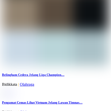
Belingham Cedera Jelang Liga Champion…
Bidikkata
|
Olahraga
Pengamat Cemas Lihat Vietnam Jelang Lawan Timnas…