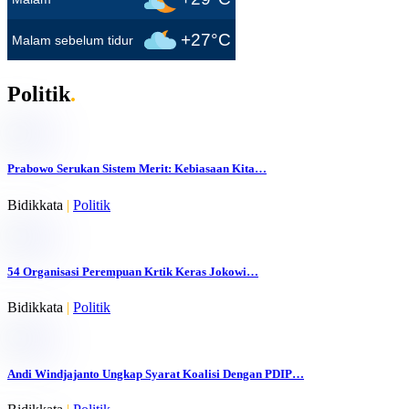
+27°C
Malam sebelum tidur
Politik
.
Prabowo Serukan Sistem Merit: Kebiasaan Kita…
Bidikkata
|
Politik
54 Organisasi Perempuan Krtik Keras Jokowi…
Bidikkata
|
Politik
Andi Windjajanto Ungkap Syarat Koalisi Dengan PDIP…