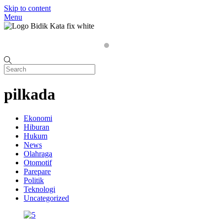
Skip to content
Menu
Home
P
pilkada
Ekonomi
Hiburan
Hukum
News
Olahraga
Otomotif
Parepare
Politik
Teknologi
Uncategorized