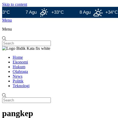
Skip to content
7 Agu
+33°C
8 Agu
+34°C
Menu
Menu
Home
Ekonomi
Hukum
Olahraga
News
Politik
Teknologi
pangkep