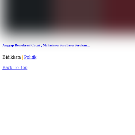
Anggap Demokrasi Cacat , Mahasiswa Surabaya Serukan…
Bidikkata
|
Politik
Back To Top