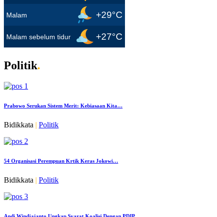
+29°C
Malam
+27°C
Malam sebelum tidur
Politik
.
Prabowo Serukan Sistem Merit: Kebiasaan Kita…
Bidikkata
|
Politik
54 Organisasi Perempuan Krtik Keras Jokowi…
Bidikkata
|
Politik
Andi Windjajanto Ungkap Syarat Koalisi Dengan PDIP…