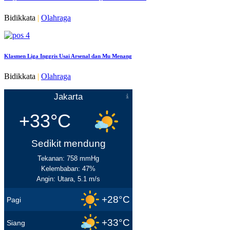
Bidikkata
|
Olahraga
Klasmen Liga Inggris Usai Arsenal dan Mu Menang
Bidikkata
|
Olahraga
Jakarta
+33°C
Sedikit mendung
Tekanan: 758 mmHg
Kelembaban: 47%
Angin: Utara, 5.1 m/s
+28°C
Pagi
+33°C
Siang