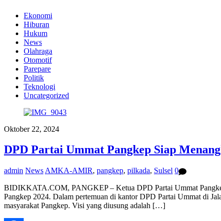
Ekonomi
Hiburan
Hukum
News
Olahraga
Otomotif
Parepare
Politik
Teknologi
Uncategorized
Oktober 22, 2024
DPD Partai Ummat Pangkep Siap Menang
admin
News
AMKA-AMIR
,
pangkep
,
pilkada
,
Sulsel
0
BIDIKKATA.COM, PANGKEP – Ketua DPD Partai Ummat Pangkep, H
Pangkep 2024. Dalam pertemuan di kantor DPD Partai Ummat di Jal
masyarakat Pangkep. Visi yang diusung adalah […]