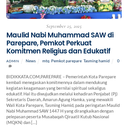
September 25, 2025
Maulid Nabi Muhammad SAW di
Parepare, Pemkot Perkuat
Komitmen Religius dan Edukatif
News
mtq
,
Pemkot parepare
,
Tasming hamid
0
ADMIN
BIDIKKATA.COM,PAREPARE – Pemerintah Kota Parepare
kembali menegaskan komitmennya dalam mendukung
kegiatan keagamaan yang bernilai spiritual sekaligus
edukatif. Hal itu diwujudkan melalui kehadiran Penjabat (Pj)
Sekretaris Daerah, Amarun Agung Hamka, yang mewakili
Wali Kota Parepare, Tasming Hamid, pada peringatan Maulid
Nabi Muhammad SAW 1447 H yang dirangkaikan dengan
pelepasan peserta Musabaqah Qiraatil Kutub Nasional
(MQKN) dan […]