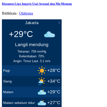
Klasmen Liga Inggris Usai Arsenal dan Mu Menang
Bidikkata
|
Olahraga
Jakarta
+29°C
Langit mendung
Tekanan: 759 mmHg
Kelembaban: 70%
Angin: Timur Laut, 3.1 m/s
+28°C
Pagi
+34°C
Siang
+29°C
Malam
+27°C
Malam sebelum tidur