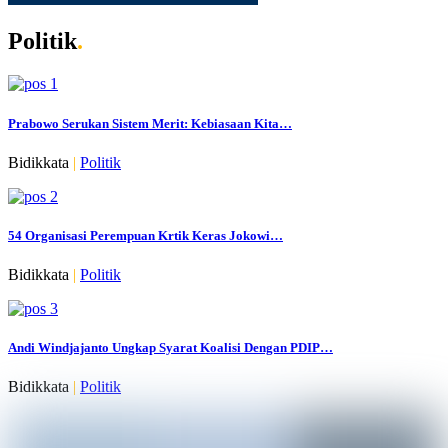
Politik
.
Prabowo Serukan Sistem Merit: Kebiasaan Kita…
Bidikkata
|
Politik
54 Organisasi Perempuan Krtik Keras Jokowi…
Bidikkata
|
Politik
Andi Windjajanto Ungkap Syarat Koalisi Dengan PDIP…
Bidikkata
|
Politik