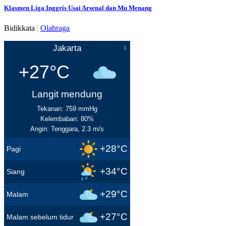
Klasmen Liga Inggris Usai Arsenal dan Mu Menang
Bidikkata
|
Olahraga
Jakarta
+27°C
Langit mendung
Tekanan: 759 mmHg
Kelembaban: 80%
Angin: Tenggara, 2.3 m/s
+28°C
Pagi
+34°C
Siang
+29°C
Malam
+27°C
Malam sebelum tidur