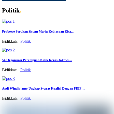
Politik
.
Prabowo Serukan Sistem Merit: Kebiasaan Kita…
Bidikkata
|
Politik
54 Organisasi Perempuan Krtik Keras Jokowi…
Bidikkata
|
Politik
Andi Windjajanto Ungkap Syarat Koalisi Dengan PDIP…
Bidikkata
|
Politik