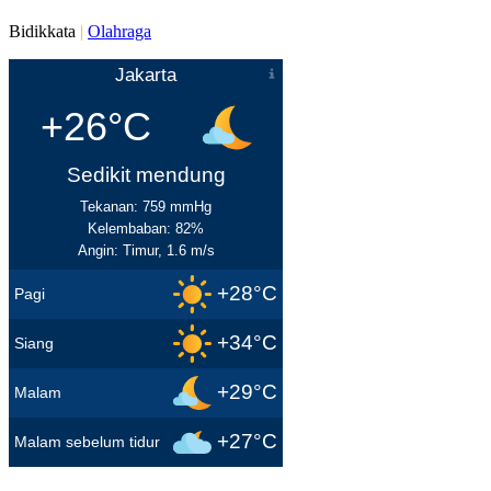
Bidikkata
|
Olahraga
Jakarta
+26°C
Sedikit mendung
Tekanan: 759 mmHg
Kelembaban: 82%
Angin: Timur, 1.6 m/s
+28°C
Pagi
+34°C
Siang
+29°C
Malam
+27°C
Malam sebelum tidur