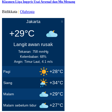
Klasmen Liga Inggris Usai Arsenal dan Mu Menang
Bidikkata
|
Olahraga
Jakarta
+29°C
Langit awan rusak
Tekanan: 758 mmHg
Kelembaban: 68%
Angin: Timur Laut, 4.1 m/s
+28°C
Pagi
+34°C
Siang
+29°C
Malam
+27°C
Malam sebelum tidur