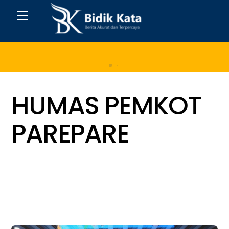
Skip
Menu
to
content
Home
HUMAS PEMKOT
PAREPARE