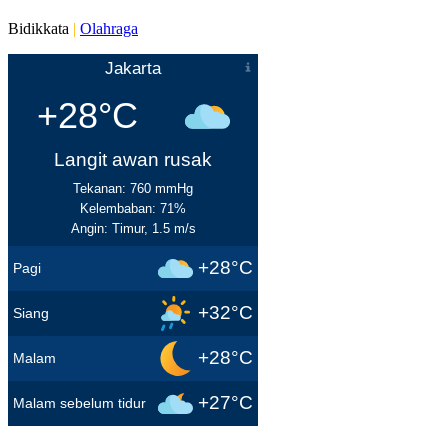
Bidikkata
|
Olahraga
Jakarta
+28°C
Langit awan rusak
Tekanan: 760 mmHg
Kelembaban: 71%
Angin: Timur, 1.5 m/s
+28°C
Pagi
+32°C
Siang
+28°C
Malam
+27°C
Malam sebelum tidur