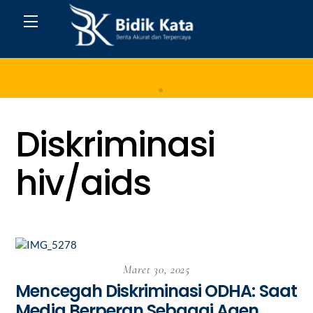
Skip
Menu
to
content
Home
Diskriminasi
hiv/aids
Maret 30, 2025
Mencegah Diskriminasi ODHA: Saat
Media Berperan Sebagai Agen