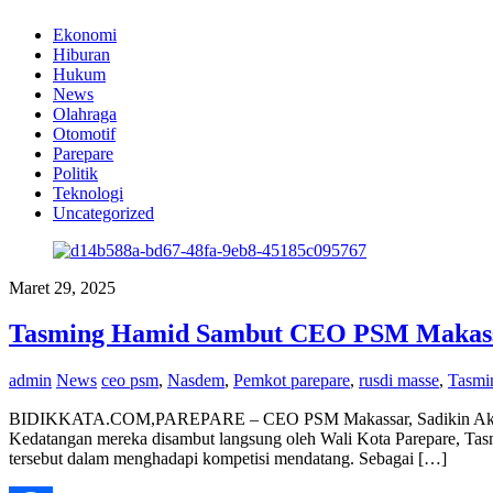
Ekonomi
Hiburan
Hukum
News
Olahraga
Otomotif
Parepare
Politik
Teknologi
Uncategorized
Maret 29, 2025
Tasming Hamid Sambut CEO PSM Makassa
admin
News
ceo psm
,
Nasdem
,
Pemkot parepare
,
rusdi masse
,
Tasmi
BIDIKKATA.COM,PAREPARE – CEO PSM Makassar, Sadikin Aksa, ber
Kedatangan mereka disambut langsung oleh Wali Kota Parepare, Ta
tersebut dalam menghadapi kompetisi mendatang. Sebagai […]