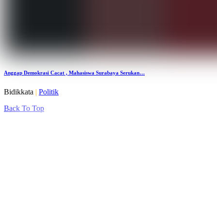
Anggap Demokrasi Cacat , Mahasiswa Surabaya Serukan…
Bidikkata
|
Politik
Back To Top