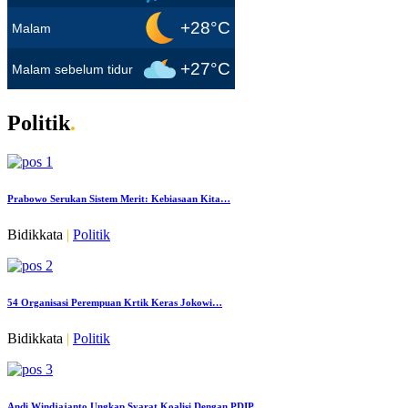
+28°C
Malam
+27°C
Malam sebelum tidur
Politik
.
Prabowo Serukan Sistem Merit: Kebiasaan Kita…
Bidikkata
|
Politik
54 Organisasi Perempuan Krtik Keras Jokowi…
Bidikkata
|
Politik
Andi Windjajanto Ungkap Syarat Koalisi Dengan PDIP…