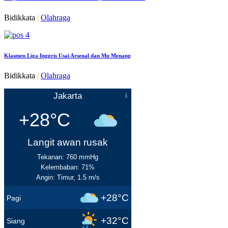
Bidikkata
|
Olahraga
Klasmen Liga Inggris Usai Arsenal dan Mu Menang
Bidikkata
|
Olahraga
Jakarta
+28°C
Langit awan rusak
Tekanan: 760 mmHg
Kelembaban: 71%
Angin: Timur, 1.5 m/s
+28°C
Pagi
+32°C
Siang