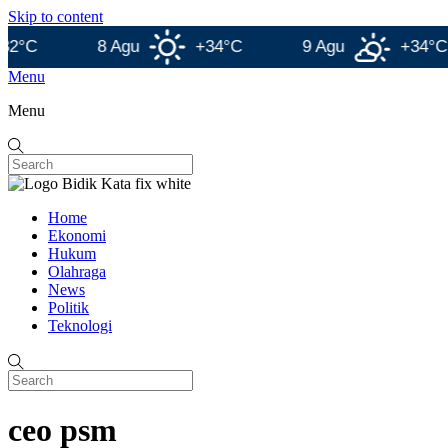
Skip to content
8 Agu
+34°C
9 Agu
+34°C
Menu
Menu
Home
Ekonomi
Hukum
Olahraga
News
Politik
Teknologi
ceo psm