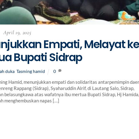
April 19, 2025
unjukkan Empati, Melayat k
a Bupati Sidrap
ah duka
,
Tasming hamid
0
ng Hamid, menunjukkan empati dan solidaritas antarpemimpin dae
eng Rappang (Sidrap), Syaharuddin Alrif, di Lautang Salo, Sidrap,
n belasungkawa atas wafatnya ibu mertua Bupati Sidrap, Hj Hamida
mah menghembuskan napas […]