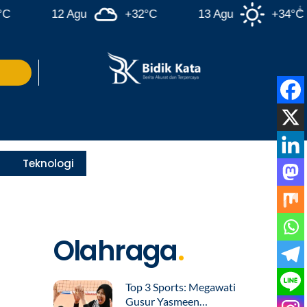
12 Agu
+32°C
13 Agu
+34°C
Teknologi
Olahraga
.
Top 3 Sports: Megawati
Gusur Yasmeen…