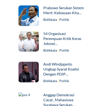
Prabowo Serukan Sistem
Merit: Kebiasaan Kita…
Bidikkata
|
Politik
54 Organisasi
Perempuan Krtik Keras
Jokowi…
Bidikkata
|
Politik
Andi Windjajanto
Ungkap Syarat Koalisi
Dengan PDIP…
Bidikkata
|
Politik
Anggap Demokrasi
Cacat , Mahasiswa
Surabaya Serukan…