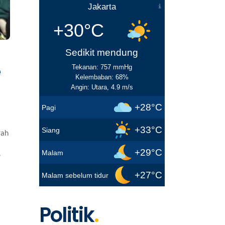
Jakarta
+30°C
Sedikit mendung
e
Tekanan: 757 mmHg
Kelembaban: 68%
Angin: Utara, 4.9 m/s
+28°C
Pagi
+33°C
Siang
rah
+29°C
,
Malam
+27°C
Malam sebelum tidur
Politik
.