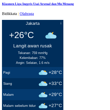
Klasmen Liga Inggris Usai Arsenal dan Mu Menang
Bidikkata
|
Olahraga
Jakarta
+26°C
Langit awan rusak
Tekanan: 759 mmHg
Kelembaban: 77%
Angin: Selatan, 1.6 m/s
+28°C
Pagi
+33°C
Siang
+29°C
Malam
+27°C
Malam sebelum tidur