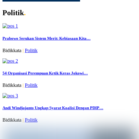
Politik
.
Prabowo Serukan Sistem Merit: Kebiasaan Kita…
Bidikkata
|
Politik
54 Organisasi Perempuan Krtik Keras Jokowi…
Bidikkata
|
Politik
Andi Windjajanto Ungkap Syarat Koalisi Dengan PDIP…
Bidikkata
|
Politik