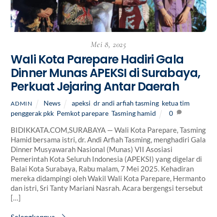
Mei 8, 2025
Wali Kota Parepare Hadiri Gala
Dinner Munas APEKSI di Surabaya,
Perkuat Jejaring Antar Daerah
News
apeksi
,
dr andi arfiah tasming
,
ketua tim
ADMIN
penggerak pkk
,
Pemkot parepare
,
Tasming hamid
0
BIDIKKATA.COM,SURABAYA — Wali Kota Parepare, Tasming
Hamid bersama istri, dr. Andi Arfiah Tasming, menghadiri Gala
Dinner Musyawarah Nasional (Munas) VII Asosiasi
Pemerintah Kota Seluruh Indonesia (APEKSI) yang digelar di
Balai Kota Surabaya, Rabu malam, 7 Mei 2025. Kehadiran
mereka didampingi oleh Wakil Wali Kota Parepare, Hermanto
dan istri, Sri Tanty Mariani Nasrah. Acara bergengsi tersebut
[…]
Selengkapnya