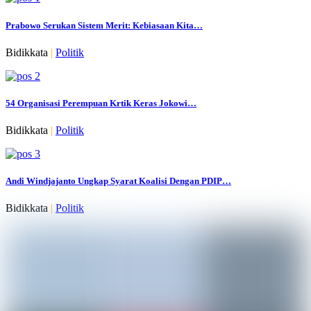
Prabowo Serukan Sistem Merit: Kebiasaan Kita…
Bidikkata
|
Politik
54 Organisasi Perempuan Krtik Keras Jokowi…
Bidikkata
|
Politik
Andi Windjajanto Ungkap Syarat Koalisi Dengan PDIP…
Bidikkata
|
Politik