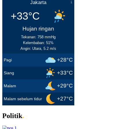
Jakarta
+33°C
Hujan ringan
Tekanan: 758 mmHg
Kelembaban: 51%
Angin: Utara, 5.2 m/s
+28°C
Pagi
+33°C
Siang
+29°C
Malam
+27°C
Malam sebelum tidur
Politik
.