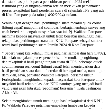
dan stabilitas politik pasca pencoblosan pemilu 2024 melalui
testimoni yang di ungkapkannya setelah melakukan pemantauan
proses rekapitulasi hasil perolehan suara di sejumlah TPS yang ada
di Kota Parepare pada rabu (14/02/2024) malam.
Sehubungan dengan hasil perhitungan suara melalui quick count
(hitung cepat) maupun real count dari berbagai lembaga survey ang
telah beredar di tengah masyarakat saat ini, Pj. Walikota Parepare
meminta kepada masyarakat untuk tetap bersabar menunggu hasil
rekapitulasi perhitungan suara dari KPU Parepare sebagai sumber
resmi hasil perhitungan suara Pemilu 2024 di Kota Parepare.
” Seperti yang kita ketahui, mulai pagi hari sampai dini hari (14/02),
kita telah menjalani proses pencobolsan, kemudian penghitungan
dan rekapitulasi hasil penghitungan suara di TPS, beberapa quick
count maupun real count (hitung cepat) telah mengeluarkan data
hasil perolehan suara dan itu beredar di berbagai media, namun pun
demikian, saya, penjabat Walikota Parepare, bersama unsur
Forkopimda, menghimbau kepada masyarakat kota Parepare untuk
meyakini hasil rekapitulasi dari KPU nantinya yang menjadi hasil
valid yang akan kita ikuti (pedomani) bersama “. Kata Testimoni
Akbar Ali.
Selain menghimbau untuk menunggu hasil rekapitulasi dari KPU,
Pj. Walikota Parepare juga menyampaikan himbauan kepada