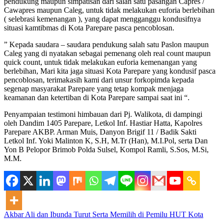
pendukung maupun simpatisan dari salah satu pasangan Capres /
Cawapres maupun Caleg, untuk tidak melakukan euforia berlebihan
( selebrasi kemenangan ), yang dapat mengganggu kondusifnya
situasi kamtibmas di Kota Parepare pasca pencoblosan.
” Kepada saudara – saudara pendukung salah satu Paslon maupun
Caleg yang di nyatakan sebagai pemenang oleh real count maupun
quick count, untuk tidak melakukan euforia kemenangan yang
berlebihan, Mari kita jaga situasi Kota Parepare yang kondusif pasca
pencoblosan, terimakasih kami dari unsur forkopimda kepada
segenap masyarakat Parepare yang tetap kompak menjaga
keamanan dan ketertiban di Kota Parepare sampai saat ini “.
Penyampaian testimoni himbauan dari Pj. Walikota, di dampingi
oleh Dandim 1405 Parepare, Letkol Inf. Hastiar Hatta, Kapolres
Parepare AKBP. Arman Muis, Danyon Brigif 11 / Badik Sakti
Letkol Inf. Yoki Malinton K, S.H, M.Tr (Han), M.I.Pol, serta Dan
Yon B Pelopor Brimob Polda Sulsel, Kompol Ramli, S.Sos, M.Si,
M.M.
Akbar Ali dan Ibunda Turut Serta Memilih di Pemilu
HUT Kota