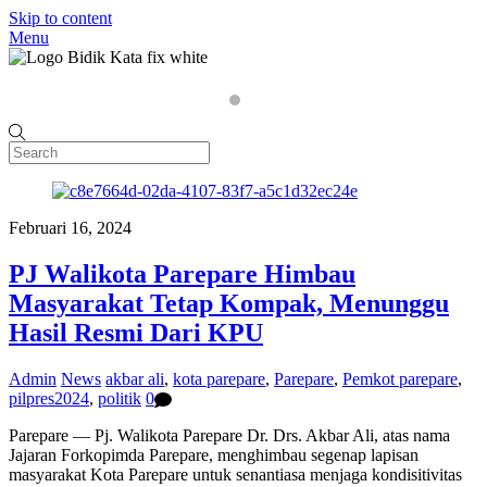
Skip to content
Menu
Home
P
Februari 16, 2024
PJ Walikota Parepare Himbau
Masyarakat Tetap Kompak, Menunggu
Hasil Resmi Dari KPU
Admin
News
akbar ali
,
kota parepare
,
Parepare
,
Pemkot parepare
,
pilpres2024
,
politik
0
Parepare — Pj. Walikota Parepare Dr. Drs. Akbar Ali, atas nama
Jajaran Forkopimda Parepare, menghimbau segenap lapisan
masyarakat Kota Parepare untuk senantiasa menjaga kondisitivitas