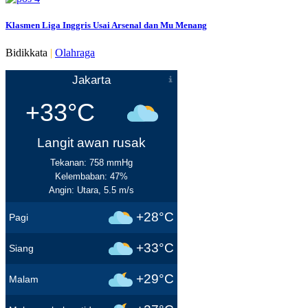
Klasmen Liga Inggris Usai Arsenal dan Mu Menang
Bidikkata
|
Olahraga
Jakarta
+33°C
Langit awan rusak
Tekanan: 758 mmHg
Kelembaban: 47%
Angin: Utara, 5.5 m/s
+28°C
Pagi
+33°C
Siang
+29°C
Malam