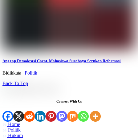
Anggap Demokrasi Cacat, Mahasiswa Surabaya Serukan Reformasi
Bidikkata
|
Politik
Back To Top
Connect With Us
Home
Politik
Hukum