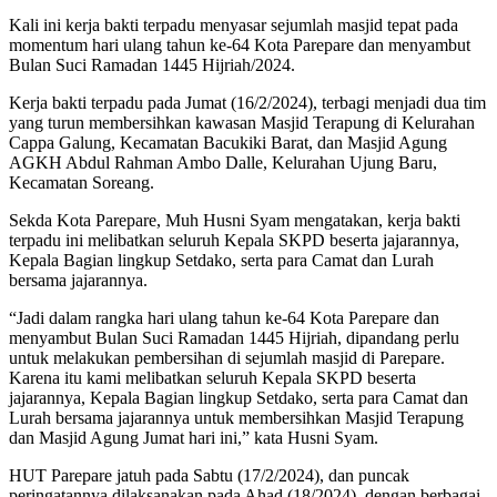
Kali ini kerja bakti terpadu menyasar sejumlah masjid tepat pada
momentum hari ulang tahun ke-64 Kota Parepare dan menyambut
Bulan Suci Ramadan 1445 Hijriah/2024.
Kerja bakti terpadu pada Jumat (16/2/2024), terbagi menjadi dua tim
yang turun membersihkan kawasan Masjid Terapung di Kelurahan
Cappa Galung, Kecamatan Bacukiki Barat, dan Masjid Agung
AGKH Abdul Rahman Ambo Dalle, Kelurahan Ujung Baru,
Kecamatan Soreang.
Sekda Kota Parepare, Muh Husni Syam mengatakan, kerja bakti
terpadu ini melibatkan seluruh Kepala SKPD beserta jajarannya,
Kepala Bagian lingkup Setdako, serta para Camat dan Lurah
bersama jajarannya.
“Jadi dalam rangka hari ulang tahun ke-64 Kota Parepare dan
menyambut Bulan Suci Ramadan 1445 Hijriah, dipandang perlu
untuk melakukan pembersihan di sejumlah masjid di Parepare.
Karena itu kami melibatkan seluruh Kepala SKPD beserta
jajarannya, Kepala Bagian lingkup Setdako, serta para Camat dan
Lurah bersama jajarannya untuk membersihkan Masjid Terapung
dan Masjid Agung Jumat hari ini,” kata Husni Syam.
HUT Parepare jatuh pada Sabtu (17/2/2024), dan puncak
peringatannya dilaksanakan pada Ahad (18/2024), dengan berbagai