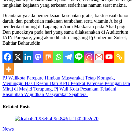
rangkaian kegiatan yang terkesan sederhana namun sarat makna.
Di antaranya ada pemeriksaan kesehatan gratis, bakti sosial donor
darah, dan pemberian makanan tambahan serta vitamin A bagi
penderita stunting di Lapangan Andi Makkasau pada Ahad pagi.
Dan puncaknya pada hari yang sama dilaksanakan di Auditorium
IAIN Parepare, yang akan dihadiri langsung Pj Gubernur Sulsel,
Bahtiar Baharuddin.
PJ Walikota Parepare Himbau Masyarakat Tetap Kompak,
Menunggu Hasil Resmi Dari KPU
Pemkot Parepare Peringati Isra
Miraj di Masjid Terapung, Pj Wali Kota Pesankan Teladani
Rasulullah Wujudkan Masyarakat Sejahtera
Related Posts
News