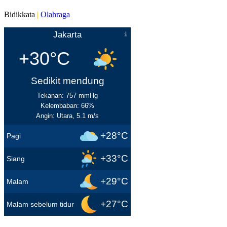
Bidikkata
|
Olahraga
Jakarta
+30°C
Sedikit mendung
Tekanan: 757 mmHg
Kelembaban: 66%
Angin: Utara, 5.1 m/s
+28°C
Pagi
+33°C
Siang
+29°C
Malam
+27°C
Malam sebelum tidur