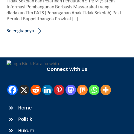
Tidak Sekolah dan Pelatihan Pendataan SIPBM (Sistem
Informasi Pembangunan Berbasis Masyarakat) yang
diadakan Tim PATS (Penanganan Anak Tidak Sekolah) Pasti
Beraksi Bappelitbangda Provinsi […]
Selengkapnya
Back
To
Connect With Us
Top
Home
Politik
Hukum