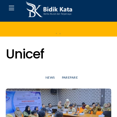
Skip
Menu
to
content
Home
Unicef
NEWS
PAREPARE