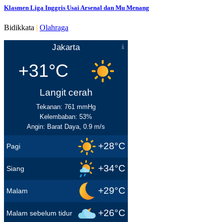
Klasmen Liga Inggris Usai Arsenal dan Mu Menang
Bidikkata
|
Olahraga
Jakarta
+31°C
Langit cerah
Tekanan: 761 mmHg
Kelembaban: 53%
Angin: Barat Daya, 0.9 m/s
+28°C
Pagi
+34°C
Siang
+29°C
Malam
+26°C
Malam sebelum tidur