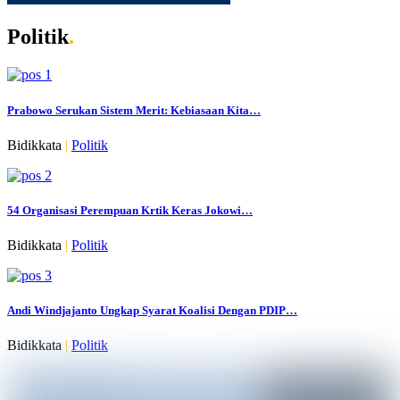
Politik
.
Prabowo Serukan Sistem Merit: Kebiasaan Kita…
Bidikkata
|
Politik
54 Organisasi Perempuan Krtik Keras Jokowi…
Bidikkata
|
Politik
Andi Windjajanto Ungkap Syarat Koalisi Dengan PDIP…
Bidikkata
|
Politik