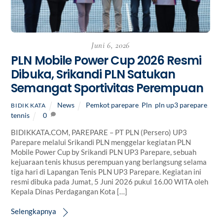
Juni 6, 2026
PLN Mobile Power Cup 2026 Resmi
Dibuka, Srikandi PLN Satukan
Semangat Sportivitas Perempuan
News
Pemkot parepare
,
Pln
,
pln up3 parepare
,
BIDIK KATA
tennis
0
BIDIKKATA.COM, PAREPARE – PT PLN (Persero) UP3
Parepare melalui Srikandi PLN menggelar kegiatan PLN
Mobile Power Cup by Srikandi PLN UP3 Parepare, sebuah
kejuaraan tenis khusus perempuan yang berlangsung selama
tiga hari di Lapangan Tenis PLN UP3 Parepare. Kegiatan ini
resmi dibuka pada Jumat, 5 Juni 2026 pukul 16.00 WITA oleh
Kepala Dinas Perdagangan Kota […]
Selengkapnya