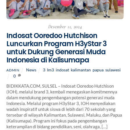
Desember 11, 2024
Indosat Ooredoo Hutchison
Luncurkan Program H3yStar 3
untuk Dukung Generasi Muda
Indonesia di Kalisumapa
News
3
,
Im3
,
indosat
,
kalimantan
,
papua
,
sulawesi
ADMIN
0
BIDIKKATA.COM, SULSEL – Indosat Ooredoo Hutchison
(IOH), melalui brand 3, kembali menegaskan komitmennya
dalam mendukung pengembangan potensi generasi muda
Indonesia. Melalui program H3yStar 3, IOH menyediakan
wadah inspiratif untuk siswa di lebih dari 70 sekolah yang
tersebar di wilayah Kalimantan, Sulawesi, Maluku, dan Papua
(Kalisumapa). Program ini fokus pada pengembangan
keterampilan di bidang pendidikan, seni, olahraga, […]