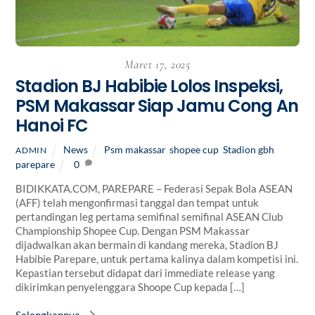
Maret 17, 2025
Stadion BJ Habibie Lolos Inspeksi,
PSM Makassar Siap Jamu Cong An
Hanoi FC
News
Psm makassar
,
shopee cup
,
Stadion gbh
ADMIN
parepare
0
BIDIKKATA.COM, PAREPARE – Federasi Sepak Bola ASEAN
(AFF) telah mengonfirmasi tanggal dan tempat untuk
pertandingan leg pertama semifinal semifinal ASEAN Club
Championship Shopee Cup. Dengan PSM Makassar
dijadwalkan akan bermain di kandang mereka, Stadion BJ
Habibie Parepare, untuk pertama kalinya dalam kompetisi ini.
Kepastian tersebut didapat dari immediate release yang
dikirimkan penyelenggara Shoope Cup kepada […]
Selengkapnya