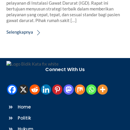
pelayanan di Instalasi Gawat Darurat (IGD). Rapat ini
bertujuan menyusun strategi terbaik dalam memberikan
pelayanan yang cepat, tepat, dan sesuai standar bagi pasien
gawat darurat. Pihak rumah sakit […]
Selengkapnya
Back
To
Connect With Us
Top
Home
Politik
Hukum