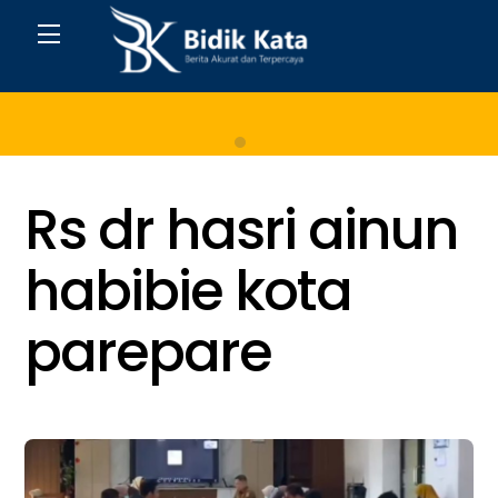
Skip
Menu
to
content
Home
Rs dr hasri ainun
habibie kota
parepare