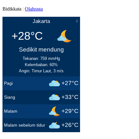
Bidikkata
|
Olahraga
Jakarta
+28°C
Sedikit mendung
Tekanan: 759 mmHg
Kelembaban: 60%
Angin: Timur Laut, 3 m/s
+27°C
Pagi
+33°C
Siang
+29°C
Malam
+26°C
Malam sebelum tidur