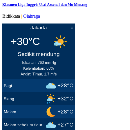
Klasmen Liga Inggris Usai Arsenal dan Mu Menang
Bidikkata
|
Olahraga
Jakarta
+30°C
Sedikit mendung
Tekanan: 760 mmHg
Kelembaban: 63%
Angin: Timur, 1.7 m/s
+28°C
Pagi
+32°C
Siang
+28°C
Malam
+27°C
Malam sebelum tidur