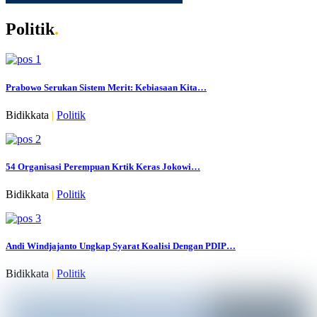
Politik
.
Prabowo Serukan Sistem Merit: Kebiasaan Kita…
Bidikkata
|
Politik
54 Organisasi Perempuan Krtik Keras Jokowi…
Bidikkata
|
Politik
Andi Windjajanto Ungkap Syarat Koalisi Dengan PDIP…
Bidikkata
|
Politik