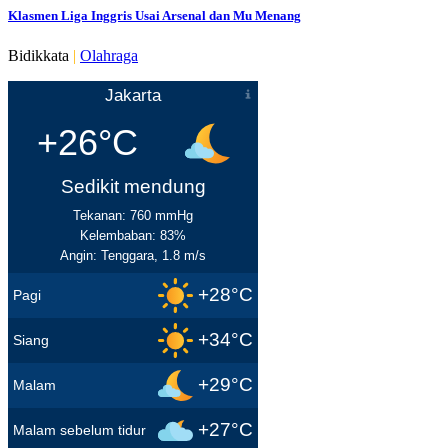
Klasmen Liga Inggris Usai Arsenal dan Mu Menang
Bidikkata
|
Olahraga
Jakarta
+26°C
Sedikit mendung
Tekanan: 760 mmHg
Kelembaban: 83%
Angin: Tenggara, 1.8 m/s
+28°C
Pagi
+34°C
Siang
+29°C
Malam
+27°C
Malam sebelum tidur