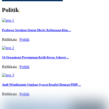
Politik
.
Prabowo Serukan Sistem Merit: Kebiasaan Kita…
Bidikkata
|
Politik
54 Organisasi Perempuan Krtik Keras Jokowi…
Bidikkata
|
Politik
Andi Windjajanto Ungkap Syarat Koalisi Dengan PDIP…
Bidikkata
|
Politik