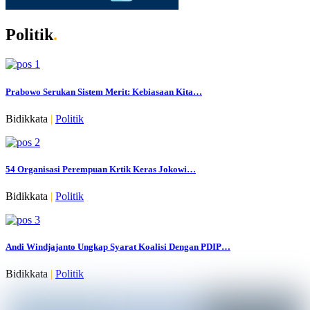
Politik
.
Prabowo Serukan Sistem Merit: Kebiasaan Kita…
Bidikkata
|
Politik
54 Organisasi Perempuan Krtik Keras Jokowi…
Bidikkata
|
Politik
Andi Windjajanto Ungkap Syarat Koalisi Dengan PDIP…
Bidikkata
|
Politik