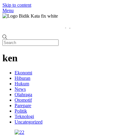
Skip to content
Menu
Home
P
ken
Ekonomi
Hiburan
Hukum
News
Olahraga
Otomotif
Parepare
Politik
Teknologi
Uncategorized