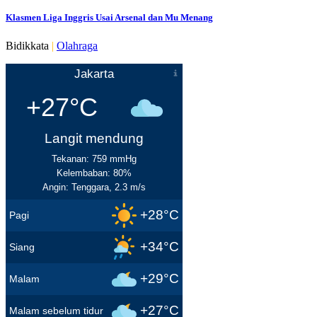
Klasmen Liga Inggris Usai Arsenal dan Mu Menang
Bidikkata
|
Olahraga
Jakarta
+27°C
Langit mendung
Tekanan: 759 mmHg
Kelembaban: 80%
Angin: Tenggara, 2.3 m/s
+28°C
Pagi
+34°C
Siang
+29°C
Malam
+27°C
Malam sebelum tidur