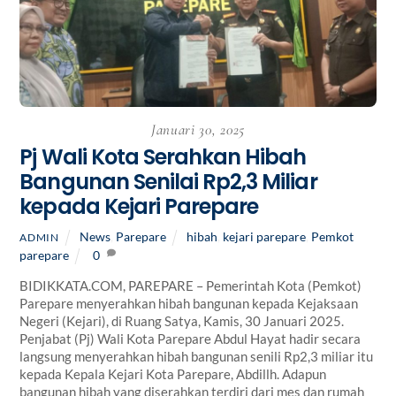
Januari 30, 2025
Pj Wali Kota Serahkan Hibah
Bangunan Senilai Rp2,3 Miliar
kepada Kejari Parepare
News
,
Parepare
hibah
,
kejari parepare
,
Pemkot
ADMIN
parepare
0
BIDIKKATA.COM, PAREPARE – Pemerintah Kota (Pemkot)
Parepare menyerahkan hibah bangunan kepada Kejaksaan
Negeri (Kejari), di Ruang Satya, Kamis, 30 Januari 2025.
Penjabat (Pj) Wali Kota Parepare Abdul Hayat hadir secara
langsung menyerahkan hibah bangunan senili Rp2,3 miliar itu
kepada Kepala Kejari Kota Parepare, Abdillh. Adapun
bangunan hibah yang diserahkan terdiri dari mes dan rumah