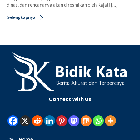
dinas, dan rencananya akan diresmikan oleh Kajati […]
Selengkapnya
Back
To
Top
Connect With Us
Home