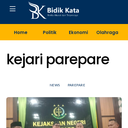
Skip
Menu
to
content
Home
Politik
Ekonomi
Olahraga
T
kejari parepare
NEWS
PAREPARE