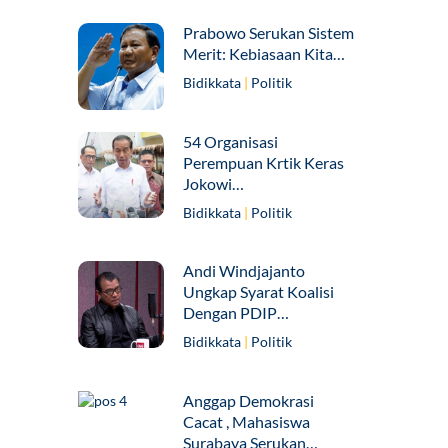
Prabowo Serukan Sistem
Merit: Kebiasaan Kita…
Bidikkata
|
Politik
54 Organisasi
Perempuan Krtik Keras
Jokowi…
Bidikkata
|
Politik
Andi Windjajanto
Ungkap Syarat Koalisi
Dengan PDIP…
Bidikkata
|
Politik
Anggap Demokrasi
Cacat , Mahasiswa
Surabaya Serukan…