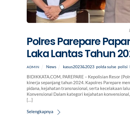
Polres Parepare Papar
Laka Lantas Tahun 2
News
kasus2023&2023
,
polda sulse
,
polisi
,
ADMIN
BIDIKKATA.COM, PAREPARE – Kepolisian Resor (Polre
kinerja sepanjang tahun 2024. Kapolres Parepare me
pidana, kejahatan transnasional, serta kecelakaan lal
Konvensional Dalam kategori kejahatan konvensional, 
[…]
Selengkapnya