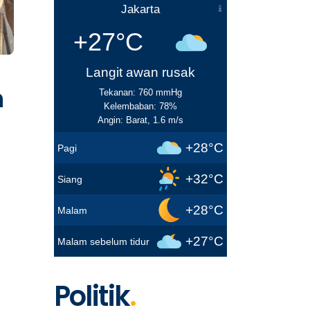
Jakarta
+27°C
Langit awan rusak
n
Tekanan: 760 mmHg
Kelembaban: 78%
Angin: Barat, 1.6 m/s
+28°C
Pagi
+32°C
Siang
+28°C
Malam
s
+27°C
Malam sebelum tidur
Politik
.