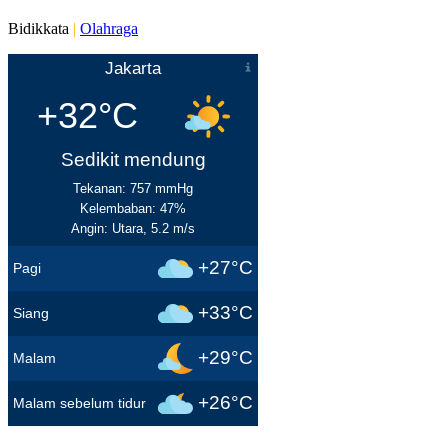
Bidikkata
|
Olahraga
Jakarta
+32°C
Sedikit mendung
Tekanan: 757 mmHg
Kelembaban: 47%
Angin: Utara, 5.2 m/s
+27°C
Pagi
+33°C
Siang
+29°C
Malam
+26°C
Malam sebelum tidur