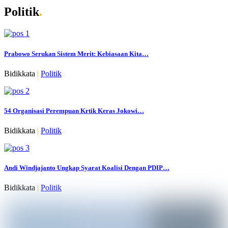
Politik
.
Prabowo Serukan Sistem Merit: Kebiasaan Kita…
Bidikkata
|
Politik
54 Organisasi Perempuan Krtik Keras Jokowi…
Bidikkata
|
Politik
Andi Windjajanto Ungkap Syarat Koalisi Dengan PDIP…
Bidikkata
|
Politik