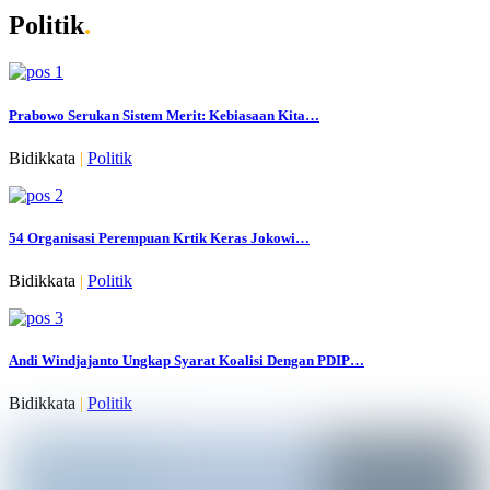
Politik
.
Prabowo Serukan Sistem Merit: Kebiasaan Kita…
Bidikkata
|
Politik
54 Organisasi Perempuan Krtik Keras Jokowi…
Bidikkata
|
Politik
Andi Windjajanto Ungkap Syarat Koalisi Dengan PDIP…
Bidikkata
|
Politik