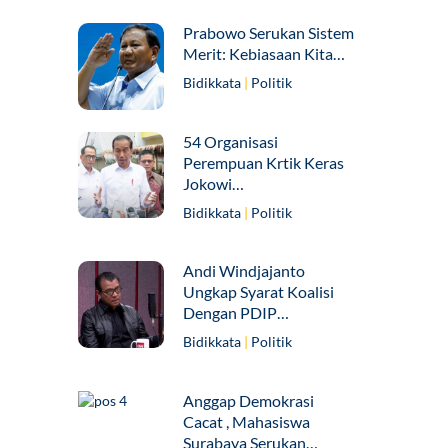
Prabowo Serukan Sistem
Merit: Kebiasaan Kita…
Bidikkata
|
Politik
54 Organisasi
Perempuan Krtik Keras
Jokowi…
Bidikkata
|
Politik
Andi Windjajanto
Ungkap Syarat Koalisi
Dengan PDIP…
Bidikkata
|
Politik
Anggap Demokrasi
Cacat , Mahasiswa
Surabaya Serukan…