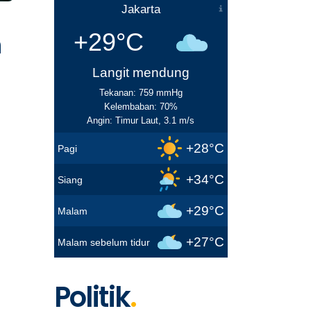
Jakarta
n
+29°C
Langit mendung
Tekanan: 759 mmHg
Kelembaban: 70%
Angin: Timur Laut, 3.1 m/s
+28°C
Pagi
+34°C
Siang
+29°C
Malam
+27°C
Malam sebelum tidur
Politik
.