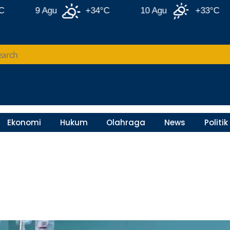
9 Agu
+34°C
10 Agu
+33°C
Ekonomi
Hukum
Olahraga
News
Politik