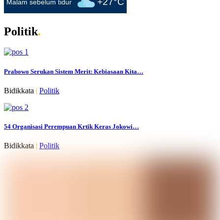
+27°C
Malam sebelum tidur
Politik
.
Prabowo Serukan Sistem Merit: Kebiasaan Kita…
Bidikkata
|
Politik
54 Organisasi Perempuan Krtik Keras Jokowi…
Bidikkata
|
Politik