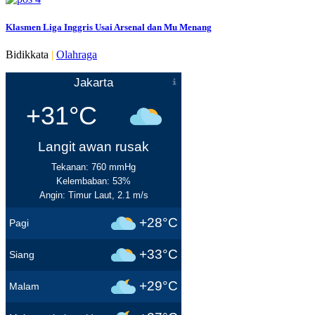
Klasmen Liga Inggris Usai Arsenal dan Mu Menang
Bidikkata
|
Olahraga
Jakarta
+31°C
Langit awan rusak
Tekanan: 760 mmHg
Kelembaban: 53%
Angin: Timur Laut, 2.1 m/s
+28°C
Pagi
+33°C
Siang
+29°C
Malam