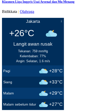
Klasmen Liga Inggris Usai Arsenal dan Mu Menang
Bidikkata
|
Olahraga
Jakarta
+26°C
Langit awan rusak
Tekanan: 759 mmHg
Kelembaban: 77%
Angin: Selatan, 1.6 m/s
+28°C
Pagi
+33°C
Siang
+29°C
Malam
+27°C
Malam sebelum tidur