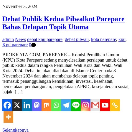
November 3, 2024
Debat Publik Kedua Pilwalkot Parepare
Bahas Delapan Topik Utama
admin
News
debat kpu parepare
,
debat pilwali
,
kota parepare
,
kpu
,
Kpu parepare
0
BIDIKKATA.COM, PAREPARE – Komisi Pemilihan Umum
(KPU) Kota Parepare sedang menyelesaikan persiapan untuk debat
publik kedua dalam rangka Pemilihan Wali Kota dan Wakil Wali
Kota 2024. Debat ini akan diadakan di Islamic Center pada 8
November 2024 dan akan membahas delapan topik penting,
termasuk penanggulangan kemiskinan, investasi, kesehatan,
pemerataan pembangunan, pengelolaan APBD, kesejahteraan sosial,
pajak, […]
Selengkapnya