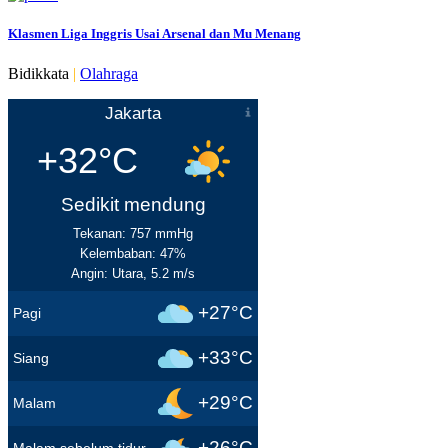
Klasmen Liga Inggris Usai Arsenal dan Mu Menang
Bidikkata
|
Olahraga
Jakarta
+32°C
Sedikit mendung
Tekanan: 757 mmHg
Kelembaban: 47%
Angin: Utara, 5.2 m/s
+27°C
Pagi
+33°C
Siang
+29°C
Malam
+26°C