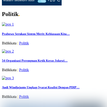
Malam sebelum tidur
Politik
.
Prabowo Serukan Sistem Merit: Kebiasaan Kita…
Bidikkata
|
Politik
54 Organisasi Perempuan Krtik Keras Jokowi…
Bidikkata
|
Politik
Andi Windjajanto Ungkap Syarat Koalisi Dengan PDIP…
Bidikkata
|
Politik